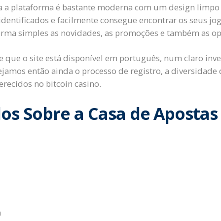
da a plataforma é bastante moderna com um design limpo 
dentificados e facilmente consegue encontrar os seus jog
rma simples as novidades, as promoções e também as opç
 que o site está disponível em português, num claro inv
Vejamos então ainda o processo de registro, a diversidade
erecidos no bitcoin casino.
os Sobre a Casa de Apostas 
a