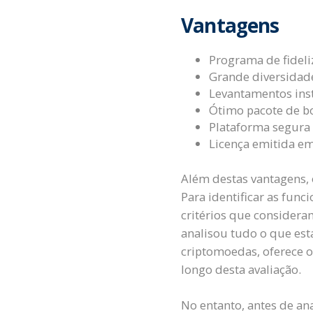
Vantagens
Programa de fideli
Grande diversidad
Levantamentos ins
Ótimo pacote de b
Plataforma segura
Licença emitida e
Além destas vantagens,
Para identificar as func
critérios que considera
analisou tudo o que est
criptomoedas, oferece o
longo desta avaliação.
No entanto, antes de an