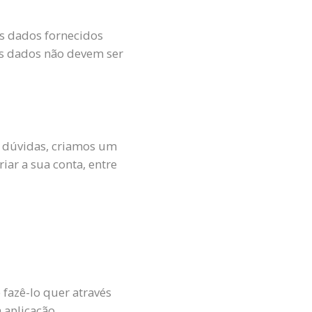
os dados fornecidos
eus dados não devem ser
m dúvidas, criamos um
iar a sua conta, entre
 fazê-lo quer através
 aplicação.