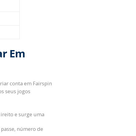
ar Em
criar conta em Fairspin
os seus jogos
direito e surge uma
a passe, número de