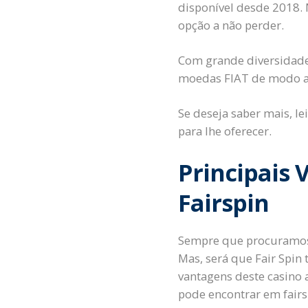
disponível desde 2018. 
opção a não perder.
Com grande diversidade 
moedas FIAT de modo a 
Se deseja saber mais, le
para lhe oferecer.
Principais 
Fairspin
Sempre que procuramos u
Mas, será que Fair Spin 
vantagens deste casino 
pode encontrar em fairsp