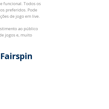
e funcional. Todos os
os preferidos. Pode
ões de jogo em live.
estimento ao público
 de jogos e, muito
Fairspin