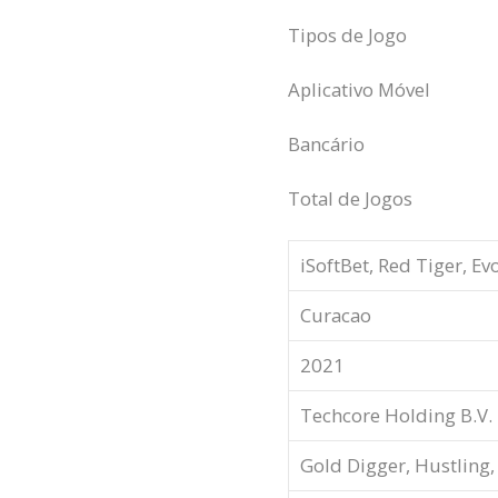
Tipos de Jogo
Aplicativo Móvel
Bancário
Total de Jogos
iSoftBet, Red Tiger, Ev
Curacao
2021
Techcore Holding B.V.
Gold Digger, Hustling