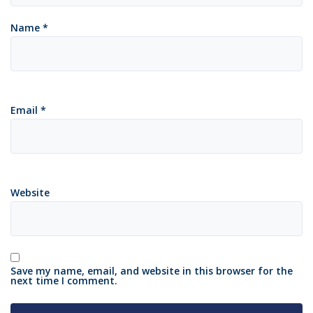
Name
*
Email
*
Website
Save my name, email, and website in this browser for the
next time I comment.